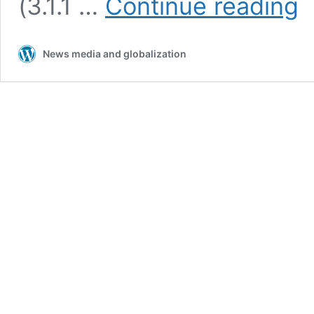
(3.1.1 …
Continue reading
Kor
inn
News media and globalization