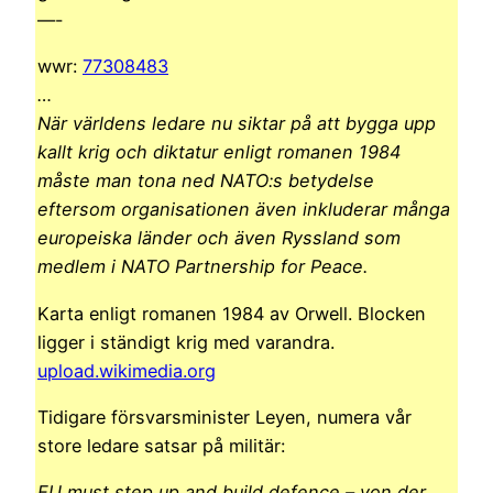
—-
wwr:
77308483
…
När världens ledare nu siktar på att bygga upp
kallt krig och diktatur enligt romanen 1984
måste man tona ned NATO:s betydelse
eftersom organisationen även inkluderar många
europeiska länder och även Ryssland som
medlem i NATO Partnership for Peace.
Karta enligt romanen 1984 av Orwell. Blocken
ligger i ständigt krig med varandra.
upload.wikimedia.org
Tidigare försvarsminister Leyen, numera vår
store ledare satsar på militär:
EU must step up and build defence – von der