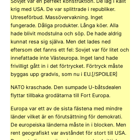
Sovjet var en perfekt konstruktion. De låg i kallt
krig med USA. De var splittrade i republiker.
Utreseförbud. Massövervakning. Inget
fungerade. Dåliga produkter. Långa köer. Alla
hade blivit modstulna och söp. De hade aldrig
kunnat resa sig själva. Men det lades ned
eftersom det fanns ett fel: Sovjet var för litet och
innefattade inte Västeuropa. Inget land hade
frivilligt gått in i det förtrycket. Förtryck måste
byggas upp gradvis, som nu i EU.[/SPOILER]
NATO kraschade. Den sumpade U-båtsdealen
flyttar tillbaka grodätarna till Fort Europa.
Europa var ett av de sista fästena med mindre
länder vilket är en förutsättning för demokrati.
De europeiska länderna måste in i blocken. Men
rent geografiskt var avståndet för stort till USA.