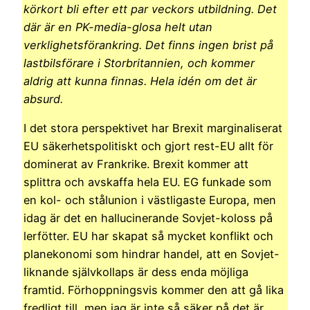
körkort bli efter ett par veckors utbildning. Det
där är en PK-media-glosa helt utan
verklighetsförankring. Det finns ingen brist på
lastbilsförare i Storbritannien, och kommer
aldrig att kunna finnas. Hela idén om det är
absurd.
I det stora perspektivet har Brexit marginaliserat
EU säkerhetspolitiskt och gjort rest-EU allt för
dominerat av Frankrike. Brexit kommer att
splittra och avskaffa hela EU. EG funkade som
en kol- och stålunion i västligaste Europa, men
idag är det en hallucinerande Sovjet-koloss på
lerfötter. EU har skapat så mycket konflikt och
planekonomi som hindrar handel, att en Sovjet-
liknande självkollaps är dess enda möjliga
framtid. Förhoppningsvis kommer den att gå lika
fredligt till, men jag är inte så säker på det är