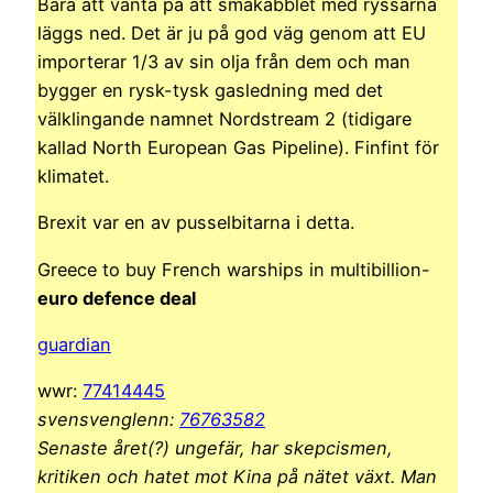
Bara att vänta på att småkäbblet med ryssarna
läggs ned. Det är ju på god väg genom att EU
importerar 1/3 av sin olja från dem och man
bygger en rysk-tysk gasledning med det
välklingande namnet Nordstream 2 (tidigare
kallad North European Gas Pipeline). Finfint för
klimatet.
Brexit var en av pusselbitarna i detta.
Greece to buy French warships in multibillion-
euro defence deal
guardian
wwr:
77414445
svensvenglenn:
76763582
Senaste året(?) ungefär, har skepcismen,
kritiken och hatet mot Kina på nätet växt. Man