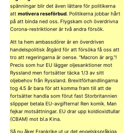
spänningar blir det även lättare för politikerna
att
motivera reseförbud
. Politikerna jobbar hårt
på att binda ned oss. Flygskam och överdrivna
Corona-restriktioner är två andra försök.
Att ta hem ambassdörer är en överdriven
handelspolitisk åtgärd för att försöka få oss att
tro att regeringarna är oense. “Macron är arg.”!
Precis som hur EU lägger oljesanktioner mot
Ryssland men fortsätter täcka 1/3 av sitt
oljebehov från Ryssland. Brexitförhandlingarna
tog 4.5 år bara för att komma fram till att de
fortsätter handla som förut fast Storbritannien
slippper betala EU-avgifterna! Ren komik. Man
fejkar motsättningar. EU drar upp koldioxidtullar
(CBAM) mot bl.a Kina.
Så nu åker Frankrike ut ur det engelskspråkiga