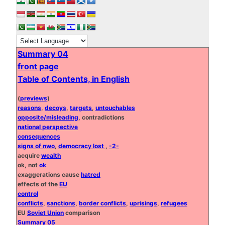
Summary 04
front page
Table of Contents, in English
(
previews
)
reasons
,
decoys
,
targets
,
untouchables
opposite/misleading
, contradictions
national perspective
consequences
signs of nwo
,
democracy lost
,
-2-
acquire
wealth
ok, not
ok
exaggerations cause
hatred
effects of the
EU
control
conflicts
,
sanctions
,
border conflicts
,
uprisings
,
refugees
EU
Soviet Union
comparison
Summary 05