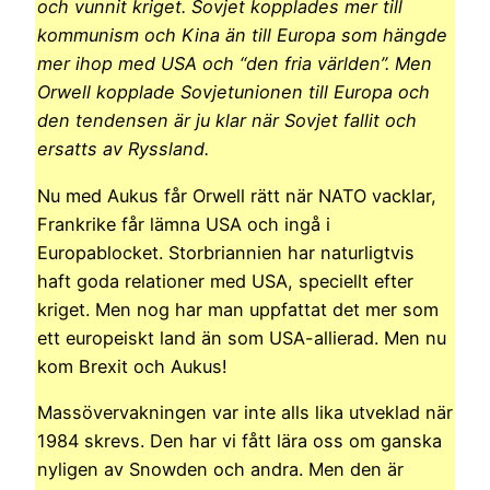
och vunnit kriget. Sovjet kopplades mer till
kommunism och Kina än till Europa som hängde
mer ihop med USA och “den fria världen”. Men
Orwell kopplade Sovjetunionen till Europa och
den tendensen är ju klar när Sovjet fallit och
ersatts av Ryssland.
Nu med Aukus får Orwell rätt när NATO vacklar,
Frankrike får lämna USA och ingå i
Europablocket. Storbriannien har naturligtvis
haft goda relationer med USA, speciellt efter
kriget. Men nog har man uppfattat det mer som
ett europeiskt land än som USA-allierad. Men nu
kom Brexit och Aukus!
Massövervakningen var inte alls lika utveklad när
1984 skrevs. Den har vi fått lära oss om ganska
nyligen av Snowden och andra. Men den är