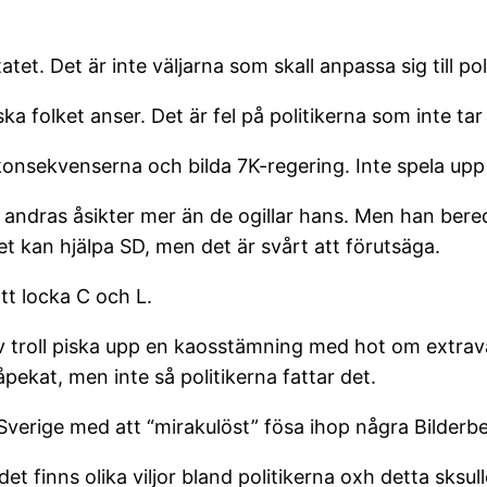
et. Det är inte väljarna som skall anpassa sig till pol
ska folket anser. Det är fel på politikerna som inte tar
onsekvenserna och bilda 7K-regering. Inte spela upp
andras åsikter mer än de ogillar hans. Men han beredd a
et kan hjälpa SD, men det är svårt att förutsäga.
tt locka C och L.
 div troll piska upp en kaosstämning med hot om extraval
åpekat, men inte så politikerna fattar det.
verige med att “mirakulöst” fösa ihop några Bilderber
 det finns olika viljor bland politikerna oxh detta sks