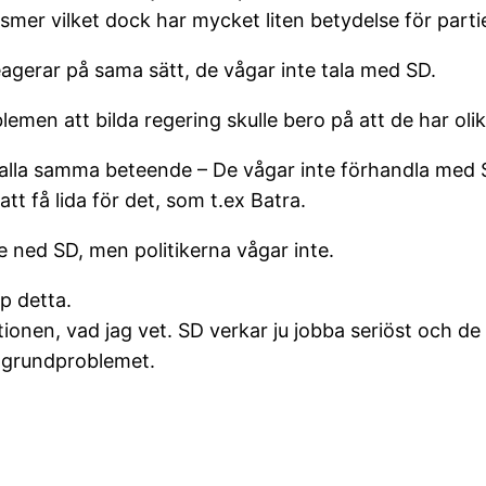
r/ismer vilket dock har mycket liten betydelse för par
 reagerar på sama sätt, de vågar inte tala med SD.
lemen att bilda regering skulle bero på att de har olik
r alla samma beteende – De vågar inte förhandla med 
tt få lida för det, som t.ex Batra.
e ned SD, men politikerna vågar inte.
p detta.
ionen, vad jag vet. SD verkar ju jobba seriöst och de
r grundproblemet.