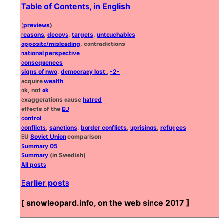
Table of Contents, in English
(
previews
)
reasons
,
decoys
,
targets
,
untouchables
opposite/misleading
, contradictions
national perspective
consequences
signs of nwo
,
democracy lost
,
-2-
acquire
wealth
ok, not
ok
exaggerations cause
hatred
effects of the
EU
control
conflicts
,
sanctions
,
border conflicts
,
uprisings
,
refugees
EU
Soviet Union
comparison
Summary 05
Summary
(in Swedish)
All posts
Earlier posts
[ snowleopard.info, on the web since 2017 ]