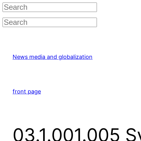
Skip
to
content
News media and globalization
front page
03.1.001.005 Sv