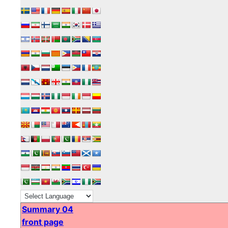
Summary 04
front page