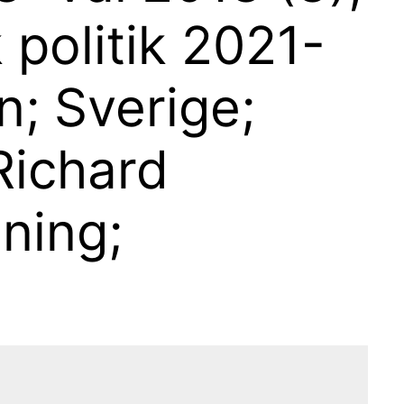
 politik 2021-
n; Sverige;
Richard
dning;