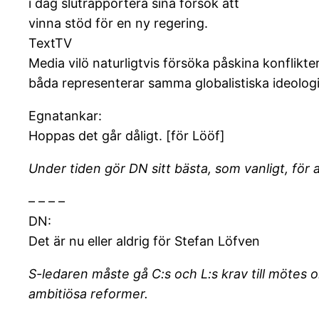
i dag slutrapportera sina försök att
vinna stöd för en ny regering.
TextTV
Media vilö naturligtvis försöka påskina konflikt
båda representerar samma globalistiska ideologi
Egnatankar:
Hoppas det går dåligt. [för Lööf]
Under tiden gör DN sitt bästa, som vanligt, fö
– – – –
DN:
Det är nu eller aldrig för Stefan Löfven
S-ledaren måste gå C:s och L:s krav till mötes 
ambitiösa reformer.