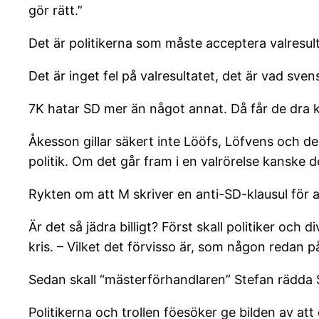
gör rätt.”
Det är politikerna som måste acceptera valresultat
Det är inget fel på valresultatet, det är vad sven
7K hatar SD mer än något annat. Då får de dra k
Åkesson gillar säkert inte Lööfs, Löfvens och de 
politik. Om det går fram i en valrörelse kanske d
Rykten om att M skriver en anti-SD-klausul för a
Är det så jädra billigt? Först skall politiker och
kris. – Vilket det förvisso är, som någon redan p
Sedan skall “mästerförhandlaren” Stefan rädda S
Politikerna och trollen föesöker ge bilden av att