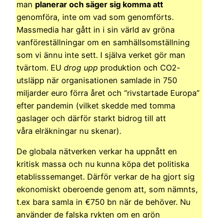
man
planerar och säger sig komma att
genomföra, inte om vad som genomförts.
Massmedia har gått in i sin värld av gröna
vanföreställningar om en samhällsomställning
som vi ännu inte sett. I själva verket gör man
tvärtom. EU
drog upp
produktion och CO2-
utsläpp när organisationen samlade in 750
miljarder euro förra året och “rivstartade Europa”
efter pandemin (vilket skedde med tomma
gaslager och därför starkt bidrog till att
våra elräkningar nu skenar).
De globala nätverken verkar ha uppnått en
kritisk massa och nu kunna köpa det politiska
etablisssemanget. Därför verkar de ha gjort sig
ekonomiskt oberoende genom att, som nämnts,
t.ex bara samla in €750 bn när de behöver. Nu
använder de falska rykten om en grön