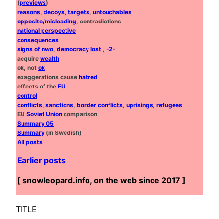
(
previews
)
reasons
,
decoys
,
targets
,
untouchables
opposite/misleading
, contradictions
national perspective
consequences
signs of nwo
,
democracy lost
,
-2-
acquire
wealth
ok, not
ok
exaggerations cause
hatred
effects of the
EU
control
conflicts
,
sanctions
,
border conflicts
,
uprisings
,
refugees
EU
Soviet Union
comparison
Summary 05
Summary
(in Swedish)
All posts
Earlier posts
[ snowleopard.info, on the web since 2017 ]
TITLE