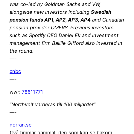
was co-led by Goldman Sachs and VW,
alongside new investors including
Swedish
pension funds AP1, AP2, AP3, AP4
and Canadian
pension provider OMERS. Previous investors
such as Spotify CEO Daniel Ek and investment
management firm Baillie Gifford also invested in
the round.
—-
cnbc
—-
wwr:
78611771
”Northvolt värderas till 100 miljarder”
—-
norran.se
(två timmar gammal, den som kan se bakom