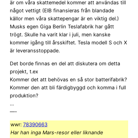
är om våra skattemedel kommer att användas till
något vettigt (EIB finansieras från blandade
källor men våra skattepengar är en viktig del.)
Musks egen Giga Berlin Teslafabrik har gått
trögt. Skulle ha varit klar i juli, men kanske
kommer igång till årsskiftet. Tesla modell S och X
är leveransstoppade.
Det borde finnas en del att diskutera om detta
projekt, t.ex
Kommer det att behövas en så stor batterifabrik?
Kommer den att bli färdigbyggd och komma i full
produktion?
…
—-
wwr:
78390663
Har han inga Mars-resor eller liknande