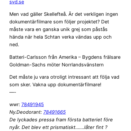
svd.se
Men vad gäller Skellefteå. Är det verkligen ingen
dokumentärfilmare som följer projektet? Det
måste vara en ganska unik grej som påstås
hända när hela Schtan verka vändas upp och
ned.
Batteri-Carlsson från Amerika – Bygdens frälsare
Goldman-Sachs möter Norrlandsvänstern
Det måste ju vara otroligt intressant att följa vad
som sker. Vakna upp dokumentärfilmare!
—-
wwr:
78491945
Ny.Deodorant:
78491665
De lyckades pressa fram första batteriet före
nyår. Det blev ett prismatiskt…….låter fint ?