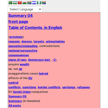
Summary 04
front page
Table of Contents, in English
(
previews
)
reasons
,
decoys
,
targets
,
untouchables
opposite/misleading
, contradictions
national perspective
consequences
signs of nwo
,
democracy lost
,
-2-
acquire
wealth
ok, not
ok
exaggerations cause
hatred
effects of the
EU
control
conflicts
,
sanctions
,
border conflicts
,
uprisings
,
refugees
EU
Soviet Union
comparison
Summary 05
Summary
(in Swedish)
All posts