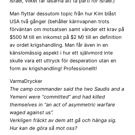
Israel, vilket får läsarna att ta parti
för
Israel.)
Man flyttar dessutom topic från hur Kim blåst
USA två gånger (behåller kärnvapnen trots
förväntan om motsatsen samt vänder ett krav på
$500 M till en inkomst på $2 M) till en definition
av ordet krigshandling. Man får även in en
känslomässig aspekt i hur ett självmord inte
skulle vara ett uttryck för desperation utan en
form av krigshandling! Professionellt!
VarmaDrycker
The camp commander said the two Saudis and a
Yemeni were “committed” and had killed
themselves in “an act of asymmetric warfare
waged against us”.
Verkligen fräckt av dem att gå och hänga sig.
Hur kan de göra så mot oss?