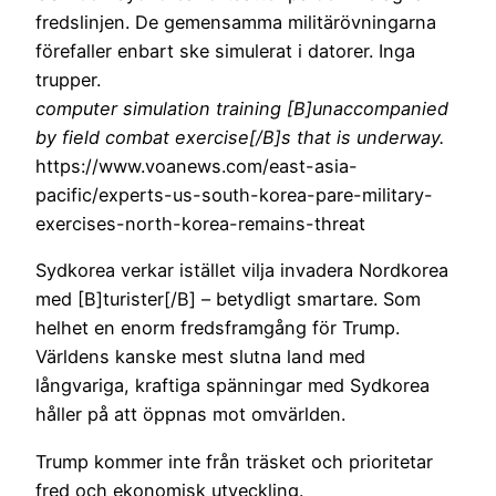
fredslinjen. De gemensamma militärövningarna
förefaller enbart ske simulerat i datorer. Inga
trupper.
computer simulation training [B]unaccompanied
by field combat exercise[/B]s that is underway.
https://www.voanews.com/east-asia-
pacific/experts-us-south-korea-pare-military-
exercises-north-korea-remains-threat
Sydkorea verkar istället vilja invadera Nordkorea
med [B]turister[/B] – betydligt smartare. Som
helhet en enorm fredsframgång för Trump.
Världens kanske mest slutna land med
långvariga, kraftiga spänningar med Sydkorea
håller på att öppnas mot omvärlden.
Trump kommer inte från träsket och prioritetar
fred och ekonomisk utveckling.