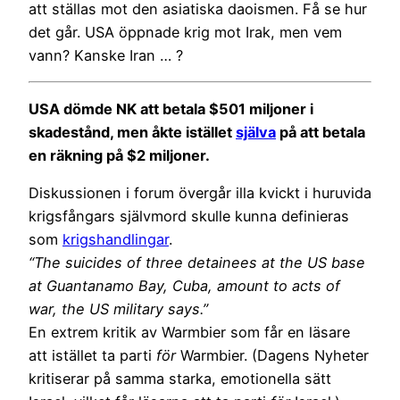
att ställas mot den asiatiska daoismen. Få se hur
det går. USA öppnade krig mot Irak, men vem
vann? Kanske Iran … ?
USA dömde NK att betala $501 miljoner i
skadestånd, men åkte istället
själva
på att betala
en räkning på $2 miljoner.
Diskussionen i forum övergår illa kvickt i huruvida
krigsfångars självmord skulle kunna definieras
som
krigshandlingar
.
“The suicides of three detainees at the US base
at Guantanamo Bay, Cuba, amount to acts of
war, the US military says.”
En extrem kritik av Warmbier som får en läsare
att istället ta parti
för
Warmbier. (Dagens Nyheter
kritiserar på samma starka, emotionella sätt