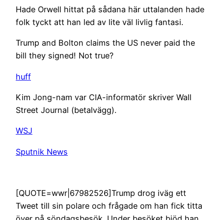
Hade Orwell hittat på sådana här uttalanden hade
folk tyckt att han led av lite väl livlig fantasi.
Trump and Bolton claims the US never paid the
bill they signed! Not true?
huff
Kim Jong-nam var CIA-informatör skriver Wall
Street Journal (betalvägg).
WSJ
Sputnik News
[QUOTE=wwr|67982526]Trump drog iväg ett
Tweet till sin polare och frågade om han fick titta
över på söndagsbesök. Under besöket bjöd han