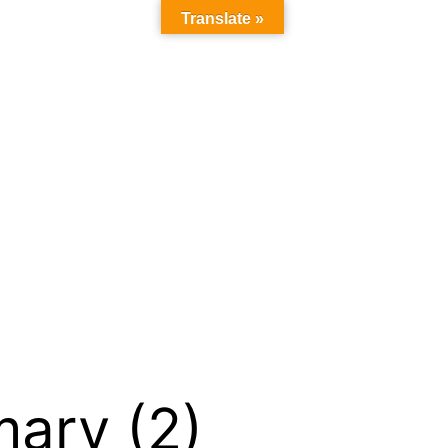
Translate »
ary (2)