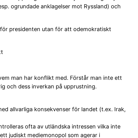
resp. ogrundade anklagelser mot Ryssland) och
 för presidenten utan för att odemokratiskt
tt
er vem man har konflikt med. Förstår man inte ett
krig och dess inverkan på upprustning.
ed allvarliga konsekvenser för landet (t.ex. Irak,
rolleras ofta av utländska intressen vilka inte
av ett judiskt mediemonopol som agerar i