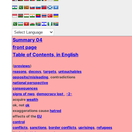
Summary 04
front page
Table of Contents, in English
(
previews
)
reasons
,
decoys
,
targets
,
untouchables
opposite/misleading
, contradictions
national perspective
consequences
signs of nwo
,
democracy lost
,
-2-
acquire
wealth
ok, not
ok
exaggerations cause
hatred
effects of the
EU
control
conflicts
,
sanctions
,
border conflicts
,
uprisings
,
refugees