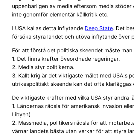
uppenbarligen av media eftersom media stöder d
inte genomför elementär källkritik etc.
I USA kallas detta inflytande
Deep State
. Det be
försöka styra landet och utöva inflytande över 
För att förstå det politiska skeendet måste man f
1. Det finns krafter öveordnade regeringar.
2. Media styr politikerna.
3. Kallt krig är det viktigaste målet med USA:s p
utrikespolitiskt skeende kan det ofta klarläggas
De viktigaste krafter med vilka USA styr andra l
1. Ländernas rädsla för amerikansk invasion eller
Libyen)
2. Massmedia, politikers rädsla för att motarbet
värnar landets bästa utan verkar för att styra la