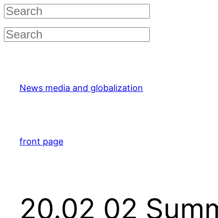
Skip
to
content
News media and globalization
front page
20.02 02 Summ