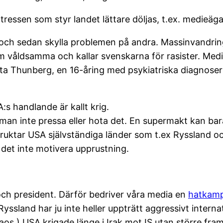
ressen som styr landet lättare döljas, t.ex. medieäg
 och sedan skylla problemen på andra. Massinvandring
m våldsamma och kallar svenskarna för rasister. Med
eta Thunberg, en 16-åring med psykiatriska diagnoser
:s handlande är kallt krig.
man inte pressa eller hota det. En supermakt kan bar
uktar USA självständiga länder som t.ex Ryssland och
n det inte motivera upprustning.
 och president. Därför bedriver våra media en
hatkamp
yssland har ju inte heller uppträtt aggressivt intern
aos.) USA krigade länge i Irak mot IS utan större fra