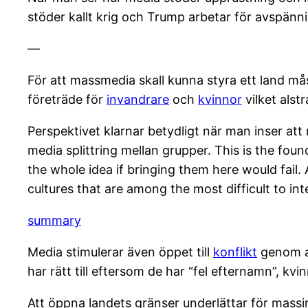
stöder kallt krig och Trump arbetar för avspänn
—
För att massmedia skall kunna styra ett land må
företräde för
invandrare
och
kvinnor
vilket alstr
Perspektivet klarnar betydligt när man inser at
media splittring mellan grupper. This is the fou
the whole idea if bringing them here would fai
cultures that are among the most difficult to in
summary
Media stimulerar även öppet till
konflikt
genom at
har rätt till eftersom de har “fel efternamn”, kv
Att öppna landets gränser underlättar för massin