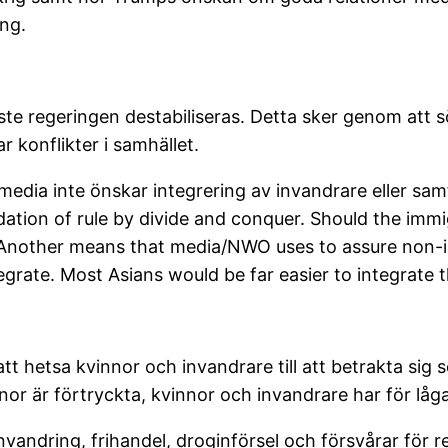
ing.
ste regeringen destabiliseras. Detta sker genom att s
ar konflikter i samhället.
t media inte önskar integrering av invandrare eller s
ndation of rule by divide and conquer. Should the imm
l. Another means that media/NWO uses to assure non-i
tegrate. Most Asians would be far easier to integrate 
t hetsa kvinnor och invandrare till att betrakta sig 
innor är förtryckta, kvinnor och invandrare har för låg
vandring, frihandel, droginförsel och försvårar för re