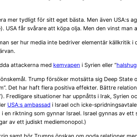
a mer tydligt för sitt eget bästa. Men även USA:s a
. USA får svårare att köpa olja. Men den vinst man an
an ser hur media inte bedriver elementär källkritik i d
ärvan.
ådda attackerna med
kemvapen
i Syrien eller “
halshug
 önskemål. Trump försöker motsätta sig Deep State 
. Det har haft flera positiva effekter. Bättre relatio
 Fredligare situationer har uppnåtts i Irak, Syrien o
ler
USA:s ambassad
i Israel och icke-spridningsavta
 en riktning som gynnar Israel. Israel gynnas av ett s
ngar av ett judiskt mediemonopol.)
krig samt hör Trumps önskan om goda relationer med