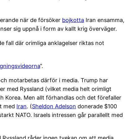
gerande när de försöker
bojkotta
Iran ensamma,
ser sig uppnå i form av kallt krig överväger.
e fall där orimliga anklagelser riktas not
gningsvideorna
“.
och motarbetas därför i media. Trump har
ner med Ryssland (vilket media helt orimligt
ch Korea. Men allt förhandlas och det förefaller
let med
Iran
. (
Sheldon Adelson
donerade $100
tarkt NATO. Israels intressen går parallellt med
 Ryssland råder ingen tvekan om att media