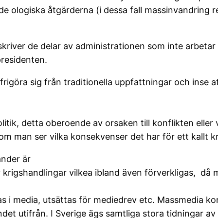
e ologiska åtgärderna (i dessa fall massinvandring 
skriver de delar av administrationen som inte arbetar
presidenten.
rigöra sig från traditionella uppfattningar och inse a
olitik, detta oberoende av orsaken till konflikten ell
 om man ser vilka konsekvenser det har för ett kallt 
änder är
 krigshandlingar vilkea ibland även förverkligas, då m
as i media, utsättas för mediedrev etc. Massmedia kont
ndet utifrån. I Sverige ägs samtliga stora tidningar 