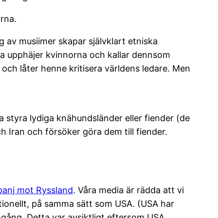
arna.
 av musiimer skapar självklart etniska
ia upphäjer kvinnorna och kallar dennsom
 och låter henne kritisera världens ledare. Men
a styra lydiga knähundsländer eller fiender (de
 Iran och försöker göra dem till fiender.
anj mot Ryssland
. Våra media är rädda att vi
ationellt, på samma sätt som USA. (USA har
mgång. Detta var avsiktligt eftersom USA