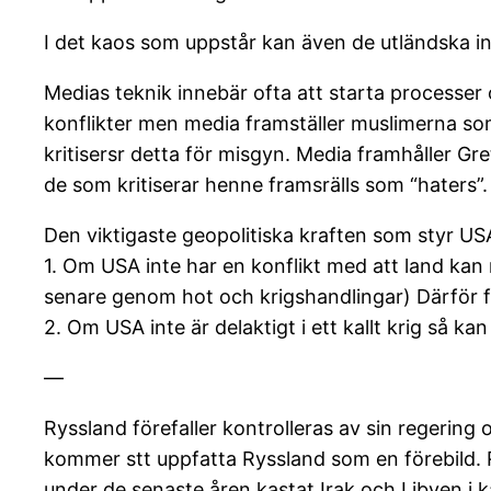
I det kaos som uppstår kan även de utländska int
Medias teknik innebär ofta att starta processer
konflikter men media framställer muslimerna so
kritisersr detta för misgyn. Media framhåller Gr
de som kritiserar henne framsrälls som “haters”.
Den viktigaste geopolitiska kraften som styr USA
1. Om USA inte har en konflikt med att land kan 
senare genom hot och krigshandlingar) Därför fr
2. Om USA inte är delaktigt i ett kallt krig så ka
—
Ryssland förefaller kontrolleras av sin regering
kommer stt uppfatta Ryssland som en förebild. R
under de senaste åren kastat Irak och Libyen i k