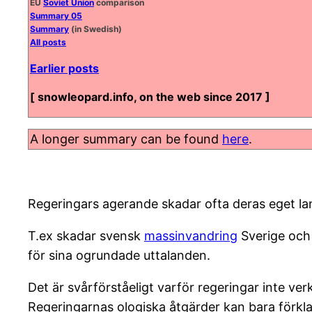
EU
Soviet Union
comparison
Summary 05
Summary
(in Swedish)
All posts
Earlier posts
[ snowleopard.info, on the web since 2017 ]
A longer summary can be found
here
.
Regeringars agerande skadar ofta deras eget la
T.ex skadar svensk
massinvandring
Sverige oc
för sina ogrundade uttalanden.
Det är svårförståeligt varför regeringar inte verk
Regeringarnas ologiska åtgärder kan bara förkla