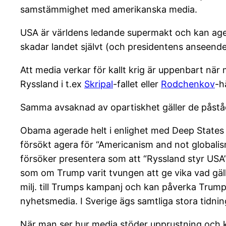
samstämmighet med amerikanska media.
USA är världens ledande supermakt och kan ager
skadar landet självt (och presidentens anseende)
Att media verkar för kallt krig är uppenbart när m
Ryssland i t.ex
Skripal
-fallet eller
Rodchenkov
-h
Samma avsaknad av opartiskhet gäller de påst
Obama agerade helt i enlighet med Deep States
försökt agera för “Americanism and not globalism”
försöker presentera som att “Ryssland styr USA”).
som om Trump varit tvungen att ge vika vad gäl
milj. till Trumps kampanj och kan påverka Trump i
nyhetsmedia. I Sverige ägs samtliga stora tidni
När man ser hur media stöder upprustning och 