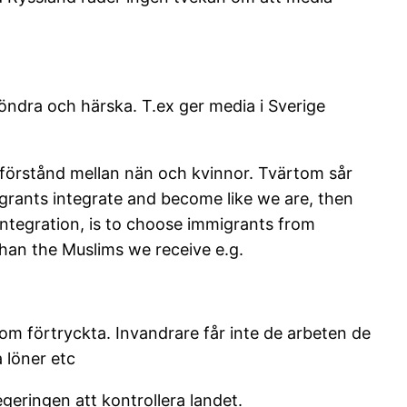
öndra och härska. T.ex ger media i Sverige
amförstånd mellan nän och kvinnor. Tvärtom sår
igrants integrate and become like we are, then
ntegration, is to choose immigrants from
than the Muslims we receive e.g.
som förtryckta. Invandrare får inte de arbeten de
a löner etc
geringen att kontrollera landet.